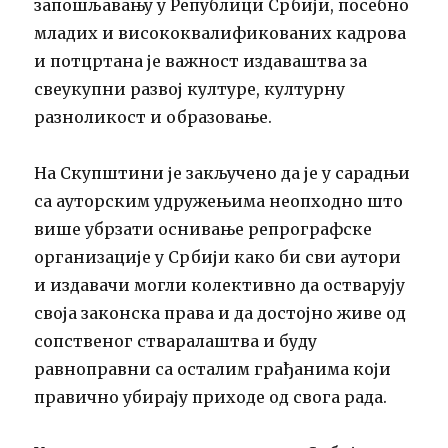
запошљавању у Републици Србији, посебно
младих и висококвалификованих кадрова
и потцртана је важност издаваштва за
свеукупни развој културе, културну
разноликост и образовање.
На Скупштини је закључено да је у сарадњи
са ауторским удружењима неопходно што
више убрзати оснивање репрографске
организације у Србији како би сви аутори
и издавачи могли колективно да остварују
своја законска права и да достојно живе од
сопственог стваралаштва и буду
равноправни са осталим грађанима који
правично убирају приходе од свога рада.