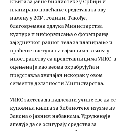
књига за јавне библиотеке у Србији и
планирано повећање средстава за ову
намену у 2014. години. Такође,
благовремена одлука Министарства
културе и информисања о формирању
заједничког радног тела за планирање и
праћење наступа на сајмовима књига у
иностранству са представницима УИКС-а
оцењена је као веома охрабрујућа и
представља значајан искорак у овом
сегменту делатности Министарства.
УИКС захтева да надлежни учине све да се
куповина књига за библиотеке изузме из
Закона о јавним набавкама. Удружењује
апелује да се осигурају средства за