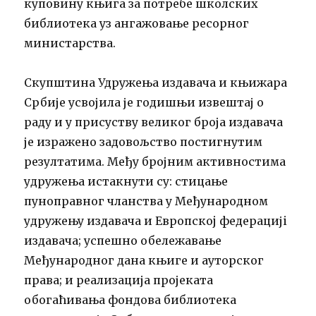
куповину књига за потребе школских
библиотека уз ангажовање ресорног
министарства.
Скупштина Удружења издавача и књижара
Србије усвојила је годишњи извештај о
раду и у присуству великог броја издавача
је изражено задовољство постигнутим
резултатима. Међу бројним активностима
удружења истакнути су: стицање
пуноправног чланства у Међународном
удружењу издавача и Европскoj федерацијi
издавача; успешно обележавање
Међународног дана књиге и ауторског
права; и реализација пројеката
обогаћивања фондова библиотека