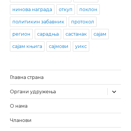
нинова награда
откуп
поклон
политикин забавник
протокол
регион
сарадња
састанак
сајам
сајам књига
сајмови
уикс
Главна страна
expand
Органи удружења
child
menu
О нама
Чланови