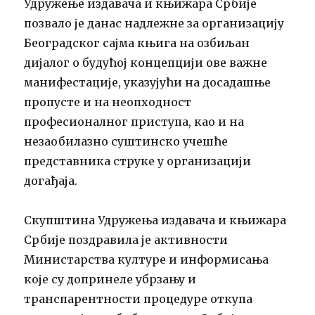
Удружење издавача и књижара Србије
позвало је данас надлежне за организацију
Београдског сајма књига на озбиљан
дијалог о будућој концепцији ове важне
манифестације, указујући на досадашње
пропусте и на неопходност
професионалног приступа, као и на
незаобилазно суштинско учешће
представника струке у организацији
догађаја.
Скупштина Удружења издавача и књижара
Србије поздравила је активности
Министарства културе и информисања
које су допринеле убрзању и
транспарентности процедуре откупа