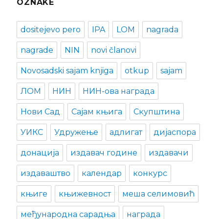
OZNAKE
dositejevo pero
IPA
LOM
nagrada
nagrade
NIN
novi članovi
Novosadski sajam knjiga
otkup
sajam
ЛОМ
НИН
НИН-ова награда
Нови Сад
Сајам књига
Скупштина
УИКС
Удружење
адлигат
дијаспора
донација
издавач године
издавачи
издаваштво
календар
конкурс
књиге
књижевност
меша селимовић
међународна сарадња
награда