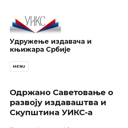
Удружење издавача и
књижара Србије
MENU
Одржано Саветовање о
развоју издаваштва и
Скупштина УИКС-а