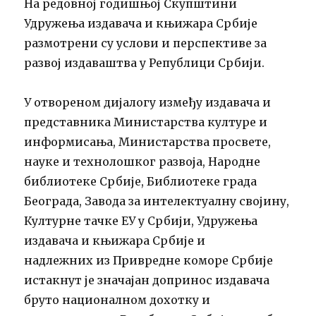
На редовној годишњој Скупштини
Удружења издавача и књижара Србије
размотрени су услови и перспективе за
развој издаваштва у Републици Србији.
У отвореном дијалогу између издавача и
представника Министарства културе и
информисања, Министарства просвете,
науке и технолошког развоја, Народне
библиотеке Србије, Библиотеке града
Београда, Завода за интелектуалну својину,
Културне тачке ЕУ у Србији, Удружења
издавача и књижара Србије и
надлежних из Привредне коморе Србије
истакнут је значајан допринос издавача
бруто националном дохотку и