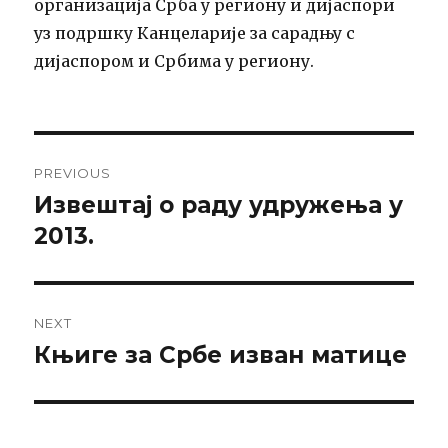
организација Срба у региону и дијаспори
уз подршку Канцеларије за сарадњу с
дијаспором и Србима у региону.
Post
PREVIOUS
navigation
Извештај о раду удружења у
Previous
post:
2013.
NEXT
Књиге за Србе изван матице
Next
post: