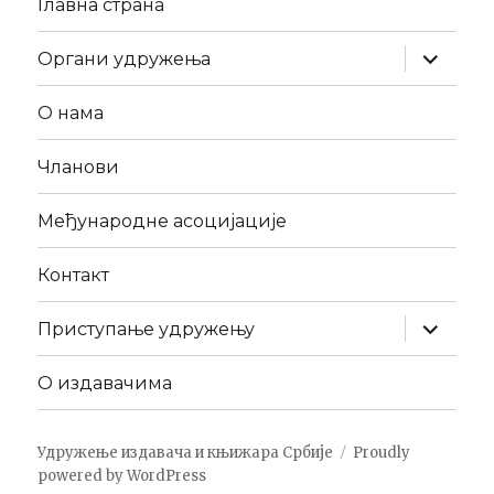
Главна страна
expand
Органи удружења
child
menu
О нама
Чланови
Међународне асоцијације
Контакт
expand
Приступање удружењу
child
menu
О издавачима
Удружење издавача и књижара Србије
Proudly
powered by WordPress