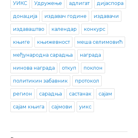
УИКС
Удружење
адлигат
дијаспора
донација
издавач године
издавачи
издаваштво
календар
конкурс
књиге
књижевност
меша селимовић
међународна сарадња
награда
нинова награда
откуп
поклон
политикин забавник
протокол
регион
сарадња
састанак
сајам
сајам књига
сајмови
уикс