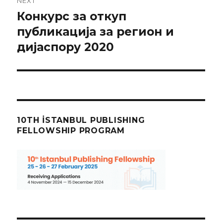
NEXT
Конкурс за откуп
Next
post:
публикација за регион и
дијаспору 2020
10TH İSTANBUL PUBLISHING
FELLOWSHIP PROGRAM