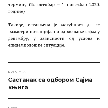
термину (25. октобар – 1. новембар 2020.
године).
Такође, остављена је могућност да се
размотри потенцијално одржавање сајма у
децембру, у зависности од услова и
епидемиолошке ситуације.
Post
PREVIOUS
navigation
Састанак са одбором Сајма
Previous
post:
књига