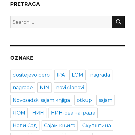
PRETRAGA
SEA
Search
for:
OZNAKE
dositejevo pero
IPA
LOM
nagrada
nagrade
NIN
novi članovi
Novosadski sajam knjiga
otkup
sajam
ЛОМ
НИН
НИН-ова награда
Нови Сад
Сајам књига
Скупштина