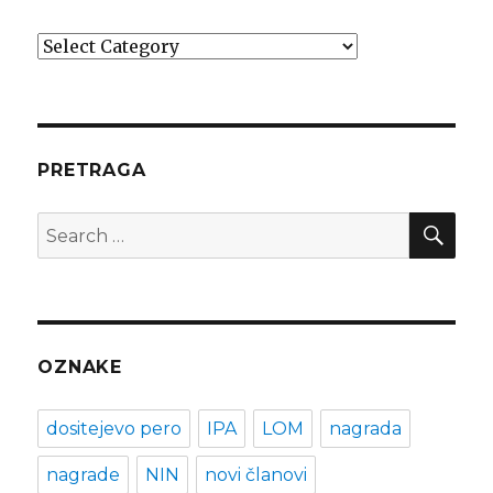
Kategorije
PRETRAGA
SEA
Search
for:
OZNAKE
dositejevo pero
IPA
LOM
nagrada
nagrade
NIN
novi članovi