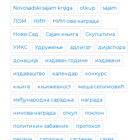
Novosadski sajam knjiga
otkup
sajam
ЛОМ
НИН
НИН-ова награда
Нови Сад
Сајам књига
Скупштина
УИКС
Удружење
адлигат
дијаспора
донација
издавач године
издавачи
издаваштво
календар
конкурс
књиге
књижевност
меша селимовић
међународна сарадња
награда
нинова награда
откуп
поклон
политикин забавник
протокол
регион
сарадња
састанак
сајам