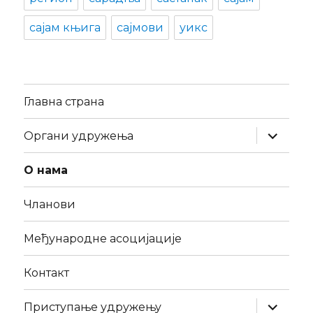
сајам књига
сајмови
уикс
Главна страна
expand
Органи удружења
child
menu
О нама
Чланови
Међународне асоцијације
Контакт
expand
Приступање удружењу