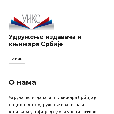
Удружење издавача и
књижара Србије
MENU
О нама
Удружење издавача и књижара Србије је
национално удружење издавача и
књижара у чији рад су укључени готово