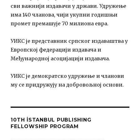
сви важнији издавачи у држави. Удружење
има 140 чланова, чији укупни годишњи
промет премашује 70 милиона евра.
УИКС је представник српског издаваштва у
Европској федерацији издавача и
Међународној асоцијацији издавача.
УИКС је демократско удружење и чланови
му се придружују на добровољној основи.
10TH İSTANBUL PUBLISHING
FELLOWSHIP PROGRAM