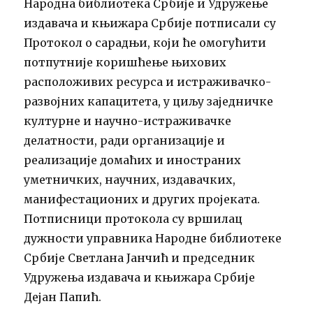
Народна библиотека Србије и Удружење
издавача и књижара Србије потписали су
Протокол о сарадњи, који ће омогућити
потпутније коришћење њихових
расположивих ресурса и истраживачко-
развојних капацитета, у циљу заједничке
културне и научно-истраживачке
делатности, ради организације и
реализације домаћих и иностраних
уметничких, научних, издавачких,
манифестационих и других пројеката.
Потписници протокола су вршилац
дужности управника Народне библиотеке
Србије Светлана Јанчић и председник
Удружења издавача и књижара Србије
Дејан Папић.