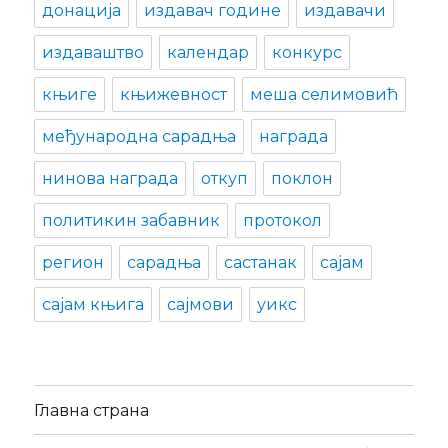
донација
издавач године
издавачи
издаваштво
календар
конкурс
књиге
књижевност
меша селимовић
међународна сарадња
награда
нинова награда
откуп
поклон
политикин забавник
протокол
регион
сарадња
састанак
сајам
сајам књига
сајмови
уикс
Главна страна