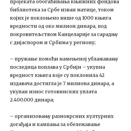
пројеката обогаћивања књижних фондова
библиотека за Србе изван матице, током
којих је поклоњено више од 1000 књига
вредности од око милион динара, под
покровитељством Канцеларије за сарадњу
с дијаспором и Србима у региону;
– пружање помоћи намењеној ублажавању
последица поплава у Србији – укупна
вредност књига које су поклонила 42
издавача достигла је 7 милиона динара, а
укупан износ готовинских уплата
2.400.000 динара;
– организовању разноврсних културних
догађаја и кампања за обележавање