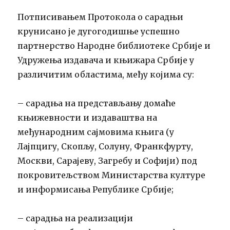
Потписивањем Протокола о сарадњи
крунисано је дугогодишње успешно
партнерство Народне библиотеке Србије и
Удружења издавача и књижара Србије у
различитим областима, међу којима су:
– сарадња на представљању домаће
књижевности и издаваштва на
међународним сајмовима књига (у
Лајпцигу, Скопљу, Солуну, Франкфурту,
Москви, Сарајеву, Загребу и Софији) под
покровитељством Министарства културе
и информисања Републике Србије;
– сарадња на реализацији