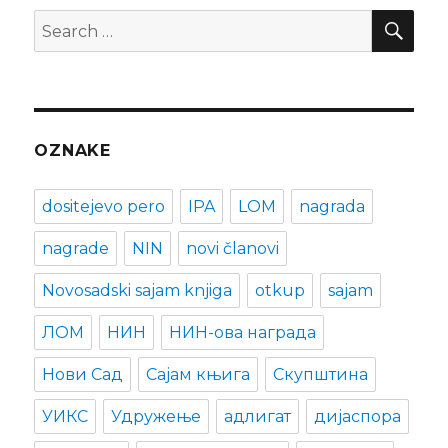
SEA
Search
for:
OZNAKE
dositejevo pero
IPA
LOM
nagrada
nagrade
NIN
novi članovi
Novosadski sajam knjiga
otkup
sajam
ЛОМ
НИН
НИН-ова награда
Нови Сад
Сајам књига
Скупштина
УИКС
Удружење
адлигат
дијаспора