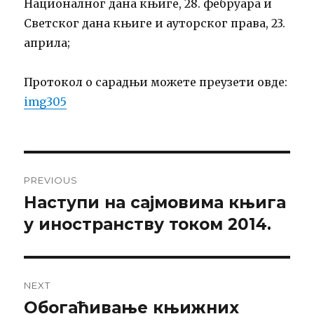
Националног дана књиге, 28. фебруара и
Светског дана књиге и ауторског права, 23.
априла;
Протокол о сарадњи можете преузети овде:
img305
Post
PREVIOUS
navigation
Наступи на сајмовима књига
Previous
post:
у иностранству током 2014.
NEXT
Обогаћивање књижних
Next